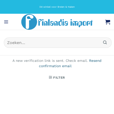
Ga
naar
Dé winkel voor Breien & Haken
inhoud
Zoeken
naar:
A new verification link is sent. Check email.
Resend
confirmation email
FILTER