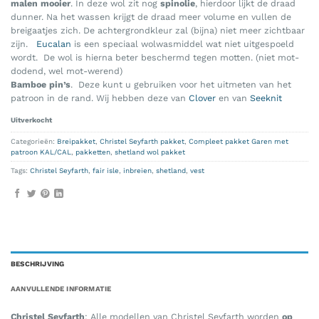
malen mooier
. In deze wol zit nog
spinolie
, hierdoor lijkt de draad
dunner. Na het wassen krijgt de draad meer volume en vullen de
breigaatjes zich. De achtergrondkleur zal (bijna) niet meer zichtbaar
zijn.
Eucalan
is een speciaal wolwasmiddel wat niet uitgespoeld
wordt. De wol is hierna beter beschermd tegen motten. (niet mot-
dodend, wel mot-werend)
Bamboe pin’s
. Deze kunt u gebruiken voor het uitmeten van het
patroon in de rand. Wij hebben deze van
Clover
en van
Seeknit
Uitverkocht
Categorieën:
Breipakket
,
Christel Seyfarth pakket
,
Compleet pakket Garen met
patroon KAL/CAL
,
pakketten
,
shetland wol pakket
Tags:
Christel Seyfarth
,
fair isle
,
inbreien
,
shetland
,
vest
BESCHRIJVING
AANVULLENDE INFORMATIE
Christel Seyfarth
: Alle modellen van Christel Seyfarth worden
op