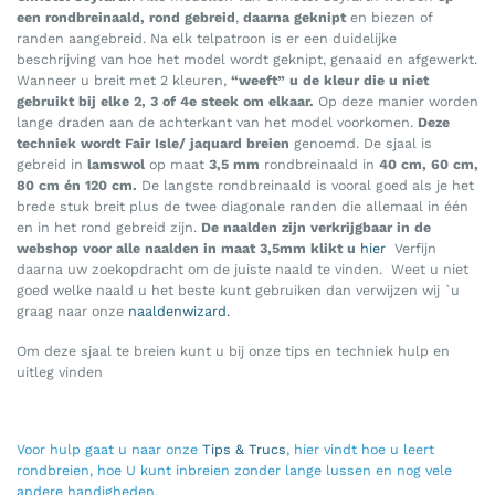
een rondbreinaald, rond gebreid
,
daarna geknipt
en biezen of
randen aangebreid. Na elk telpatroon is er een duidelijke
beschrijving van hoe het model wordt geknipt, genaaid en afgewerkt.
Wanneer u breit met 2 kleuren,
“weeft” u de kleur die u niet
gebruikt bij elke 2, 3 of 4e steek om elkaar.
Op deze manier worden
lange draden aan de achterkant van het model voorkomen.
Deze
techniek wordt Fair Isle/ jaquard breien
genoemd. De sjaal is
gebreid in
lamswol
op maat
3,5 mm
rondbreinaald in
40 cm, 60 cm,
80 cm én 120 cm.
De langste rondbreinaald is vooral goed als je het
brede stuk breit plus de twee diagonale randen die allemaal in één
en in het rond gebreid zijn.
De naalden zijn verkrijgbaar in de
webshop voor alle naalden in maat 3,5mm klikt u
hier
Verfijn
daarna uw zoekopdracht om de juiste naald te vinden. Weet u niet
goed welke naald u het beste kunt gebruiken dan verwijzen wij `u
graag naar onze
naaldenwizard.
Om deze sjaal te breien kunt u bij onze tips en techniek hulp en
uitleg vinden
Voor hulp gaat u naar onze
Tips & Trucs
, hier vindt hoe u leert
rondbreien, hoe U kunt inbreien zonder lange lussen en nog vele
andere handigheden.