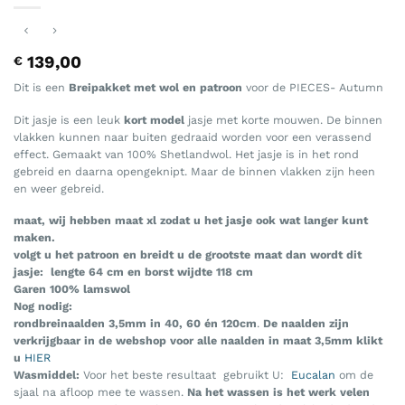
139,00
€
Dit is een
Breipakket met wol en patroon
voor de PIECES- Autumn
Dit jasje is een leuk
kort model
jasje met korte mouwen. De binnen
vlakken kunnen naar buiten gedraaid worden voor een verassend
effect. Gemaakt van 100% Shetlandwol. Het jasje is in het rond
gebreid en daarna opengeknipt. Maar de binnen vlakken zijn heen
en weer gebreid.
maat, wij hebben maat xl zodat u het jasje ook wat langer kunt
maken.
volgt u het patroon en breidt u de grootste maat dan wordt dit
jasje: lengte 64 cm en borst wijdte 118 cm
Garen 100% lamswol
Nog nodig:
rondbreinaalden
3,5mm in 40, 60 é
n 120cm
.
De naalden zijn
verkrijgbaar in de webshop voor alle naalden in maat 3,5mm klikt
u
HIER
Wasmiddel:
Voor het beste resultaat gebruikt U:
Eucalan
om de
sjaal na afloop mee te wassen.
Na het wassen is het werk velen