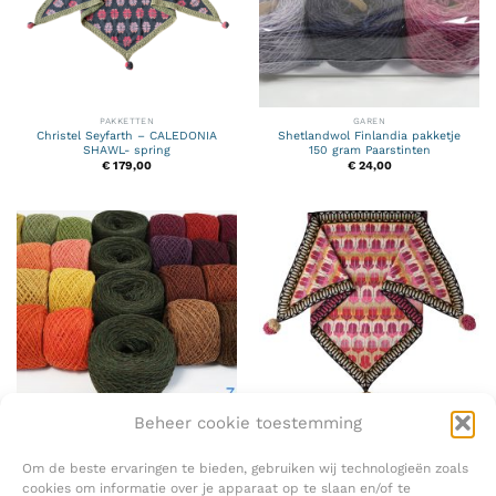
PAKKETTEN
GAREN
Christel Seyfarth – CALEDONIA
Shetlandwol Finlandia pakketje
SHAWL- spring
150 gram Paarstinten
€
179,00
€
24,00
Beheer cookie toestemming
GAREN
PAKKETTEN
Shetlandwol Finlandia pakket 7
Christel Seyfarth – LILY SHAWL –
Herfst
CLASSIC rood/oranje
Om de beste ervaringen te bieden, gebruiken wij technologieën zoals
€
124,00
€
179,00
cookies om informatie over je apparaat op te slaan en/of te