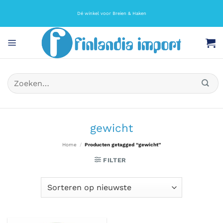
Ga
naar
Dé winkel voor Breien & Haken
inhoud
Zoeken
naar:
gewicht
Home
/
Producten getagged “gewicht”
FILTER