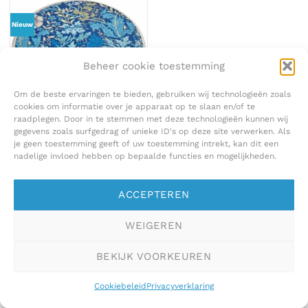
Nieuw
Beheer cookie toestemming
Om de beste ervaringen te bieden, gebruiken wij technologieën zoals
cookies om informatie over je apparaat op te slaan en/of te
raadplegen. Door in te stemmen met deze technologieën kunnen wij
DIVERSEN
gegevens zoals surfgedrag of unieke ID's op deze site verwerken. Als
Hobby Gift Create – Presse-papier
Floral woodblock
je geen toestemming geeft of uw toestemming intrekt, kan dit een
€
8,75
nadelige invloed hebben op bepaalde functies en mogelijkheden.
ACCEPTEREN
WEIGEREN
BEKIJK VOORKEUREN
Cookiebeleid
Privacyverklaring