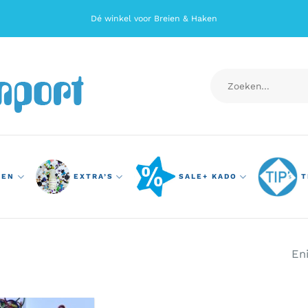
Dé winkel voor Breien & Haken
Zoeken
naar:
TEN
EXTRA’S
SALE+ KADO
T
En