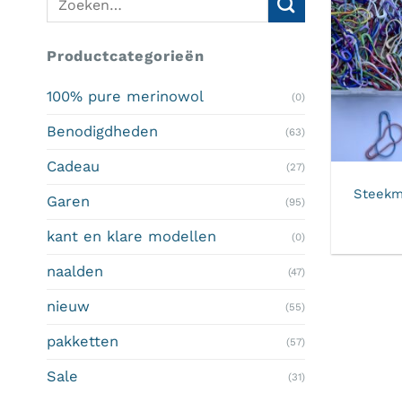
naar:
Productcategorieën
100% pure merinowol
(0)
Benodigdheden
(63)
Cadeau
(27)
Steekm
Garen
(95)
kant en klare modellen
(0)
naalden
(47)
nieuw
(55)
pakketten
(57)
Sale
(31)