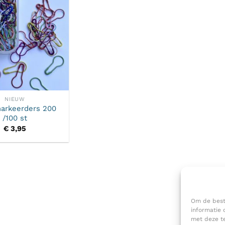
NIEUW
arkeerders 200
/100 st
€
3,95
Om de beste
informatie 
met deze te