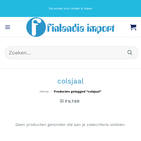
Ga
naar
Dé winkel voor Breien & Haken
inhoud
Zoeken
naar:
colsjaal
Home
/
Producten getagged “colsjaal”
FILTER
Geen producten gevonden die aan je zoekcriteria voldoen.