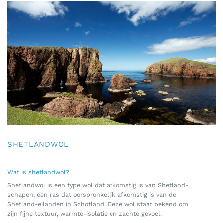
SHETLANDWOL
Wat is shetlandwol?
Shetlandwol is een type wol dat afkomstig is van Shetland-
schapen, een ras dat oorspronkelijk afkomstig is van de
Shetland-eilanden in Schotland. Deze wol staat bekend om
zijn fijne textuur, warmte-isolatie en zachte gevoel.