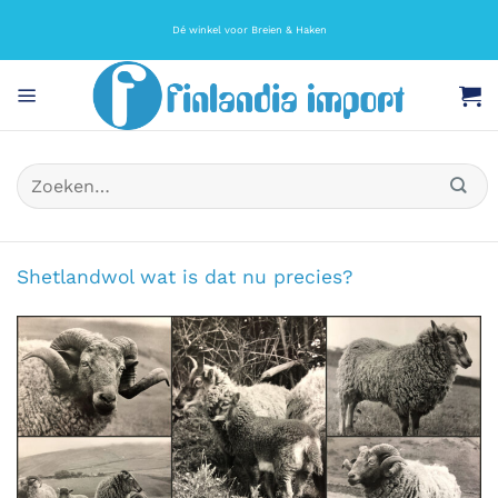
Ga
naar
Dé winkel voor Breien & Haken
inhoud
Zoeken
naar:
Shetlandwol wat is dat nu precies?