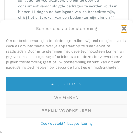
aanvullende voorwaarden, dienen de door de
consument verschuldigde bedragen te worden voldaan
binnen 14 dagen na het ingaan van de bedenktermijn,
of bij het ontbreken van een bedenktermijn binnen 14
dagen na het sluiten van de overeenkomst. In geval van
Beheer cookie toestemming
een overeenkomst tot het verlenen van een dienst,
vangt deze termijn aan op de dag nadat de consument
de bevestiging van de overeenkomst heeft ontvangen.
Om de beste ervaringen te bieden, gebruiken wij technologieën zoals
cookies om informatie over je apparaat op te slaan en/of te
Bij de verkoop van producten aan consumenten mag de
raadplegen. Door in te stemmen met deze technologieën kunnen wij
consument in algemene voorwaarden nimmer verplicht
gegevens zoals surfgedrag of unieke ID's op deze site verwerken. Als
worden tot vooruitbetaling van meer dan 50%. Wanneer
je geen toestemming geeft of uw toestemming intrekt, kan dit een
vooruitbetaling is bedongen, kan de consument geen
nadelige invloed hebben op bepaalde functies en mogelijkheden.
enkel recht doen gelden aangaande de uitvoering van
de desbetreffende bestelling of dienst(en), alvorens de
bedongen vooruitbetaling heeft plaatsgevonden.
ACCEPTEREN
De consument heeft de plicht om onjuistheden in
verstrekte of vermelde betaalgegevens onverwijld aan
WEIGEREN
de ondernemer te melden.
Indien de consument niet tijdig aan zijn
BEKIJK VOORKEUREN
betalingsverplichting(en) voldoet, is deze, nadat hij door
de ondernemer is gewezen op de te late betaling en de
Cookiebeleid
Privacyverklaring
ondernemer de consument een termijn van 14 dagen
heeft gegund, ingaande de dag na ontvangst van de