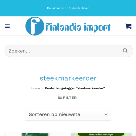
Ga
naar
Dé winkel voor Breien & Haken
inhoud
Zoeken
naar:
steekmarkeerder
Home
/
Producten getagged “steekmarkeerder”
FILTER