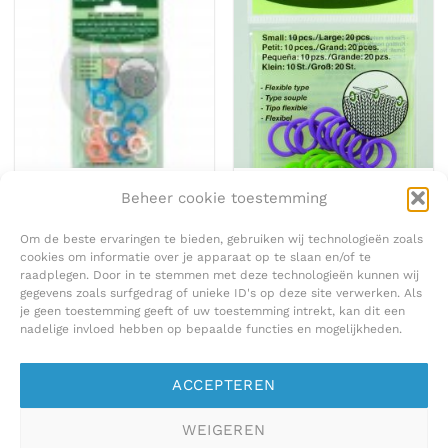
BENODIGDHEDEN
BENODIGDHEDEN
CLOVER 347 Split ring markers
CLOVER 3107 Soft stitch ring
Beheer cookie toestemming
markers
€
4,00
€
5,60
Om de beste ervaringen te bieden, gebruiken wij technologieën zoals
cookies om informatie over je apparaat op te slaan en/of te
raadplegen. Door in te stemmen met deze technologieën kunnen wij
gegevens zoals surfgedrag of unieke ID's op deze site verwerken. Als
je geen toestemming geeft of uw toestemming intrekt, kan dit een
nadelige invloed hebben op bepaalde functies en mogelijkheden.
ACCEPTEREN
WEIGEREN