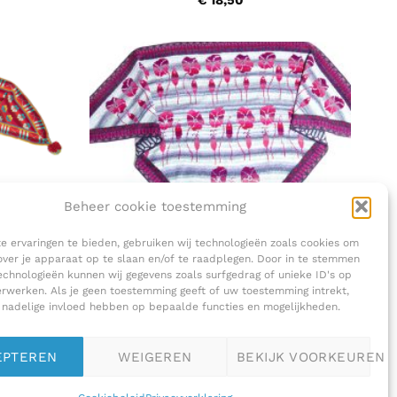
€
18,50
Beheer cookie toestemming
 ervaringen te bieden, gebruiken wij technologieën zoals cookies om
over je apparaat op te slaan en/of te raadplegen. Door in te stemmen
chnologieën kunnen wij gegevens zoals surfgedrag of unieke ID's op
erwerken. Als je geen toestemming geeft of uw toestemming intrekt,
PAKKETTEN
 nadelige invloed hebben op bepaalde functies en mogelijkheden.
LTHESE
Christel Seyfarth – SUMMER
MEADOW LIGHT (PINK)
€
179,00
EPTEREN
WEIGEREN
BEKIJK VOORKEUREN