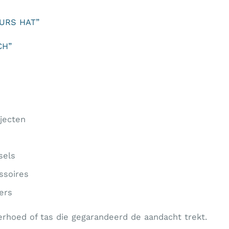
OURS HAT”
ACH”
jecten
sels
ssoires
ers
erhoed of tas die gegarandeerd de aandacht trekt.