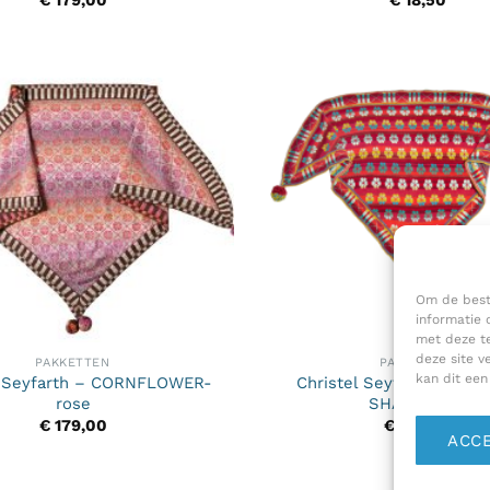
€
179,00
€
18,50
Om de beste
informatie 
met deze te
deze site v
PAKKETTEN
PAKKETTEN
kan dit een
l Seyfarth – CORNFLOWER-
Christel Seyfarth – MA
rose
SHAWL- red
€
179,00
€
179,00
ACC