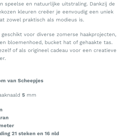
 speelse en natuurlijke uitstraling. Dankzij de
ekozen kleuren creëer je eenvoudig een uniek
at zowel praktisch als modieus is.
s geschikt voor diverse zomerse haakprojecten,
en bloemenhoed, bucket hat of gehaakte tas.
ezelf of als origineel cadeau voor een creatieve
er.
oom van Scheepjes
haaknaald
5
mm
en
Aran
 meter
ing 21 steken en 16 nld