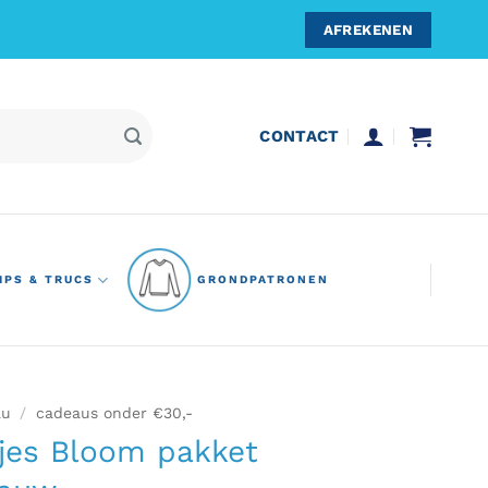
AFREKENEN
CONTACT
IPS & TRUCS
GRONDPATRONEN
au
/
cadeaus onder €30,-
jes Bloom pakket