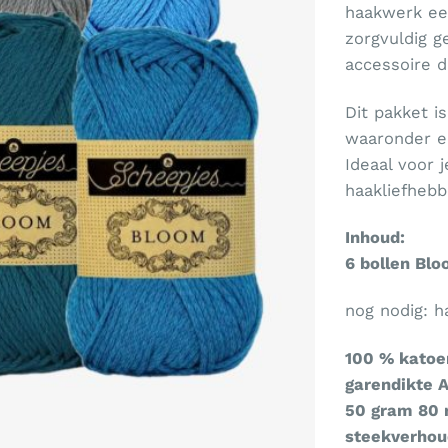
haakwerk een
zorgvuldig g
accessoire d
Dit pakket i
waaronder e
Ideaal voor j
haakliefhebb
Inhoud:
6 bollen Bl
nog nodig: 
100 % kato
garendikte 
50 gram 80
steekverhoud