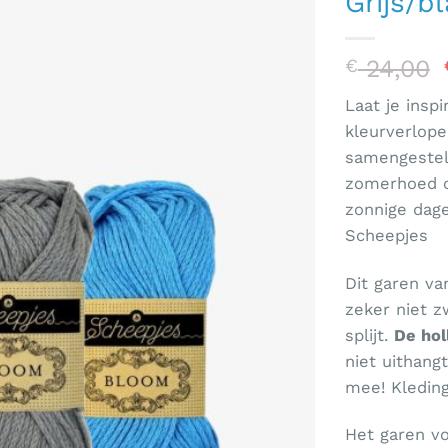
Grijs/b
24,00
€
Laat je insp
kleurverlope
samengesteld
zomerhoed of
zonnige dage
Scheepjes
Dit garen v
zeker niet z
splijt.
De hol
niet uithang
mee! Kleding
Het garen voe