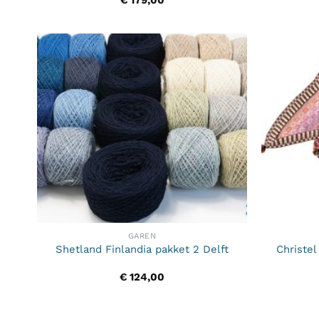
€
179,00
GAREN
Christe
Shetland Finlandia pakket 2 Delft
€
124,00