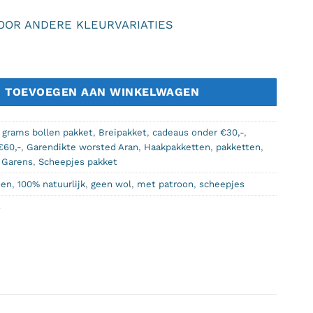
VOOR ANDERE KLEURVARIATIES
om pakket Grijs/blauw aantal
TOEVOEGEN AAN WINKELWAGEN
 grams bollen pakket
,
Breipakket
,
cadeaus onder €30,-
,
€60,-
,
Garendikte worsted Aran
,
Haakpakketten
,
pakketten
,
 Garens
,
Scheepjes pakket
oen
,
100% natuurlijk
,
geen wol
,
met patroon
,
scheepjes
s