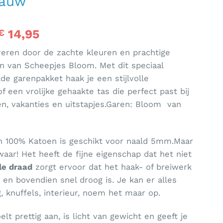
lauw
Oorspronkelijke
Huidige
14,95
€
prijs
prijs
ireren door de zachte kleuren en prachtige
was:
is:
n van Scheepjes Bloom. Met dit speciaal
€ 24,00.
€ 14,95.
e garenpakket haak je een stijlvolle
 een vrolijke gehaakte tas die perfect past bij
n, vakanties en uitstapjes.Garen: Bloom van
an 100% Katoen is geschikt voor naald 5mm.Maar
waar! Het heeft de fijne eigenschap dat het niet
le draad
zorgt ervoor dat het haak- of breiwerk
t en bovendien snel droog is. Je kan er alles
, knuffels, interieur, noem het maar op.
lt prettig aan, is licht van gewicht en geeft je