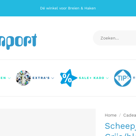
Dé winkel voor Breien & Haken
Zoeken
naar:
TEN
EXTRA’S
SALE+ KADO
T
Home
/
Cade
Scheep