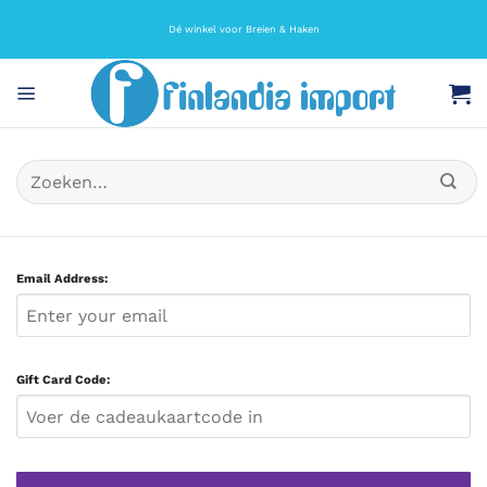
Ga
naar
Dé winkel voor Breien & Haken
inhoud
Zoeken
naar:
Email Address:
Gift Card Code: