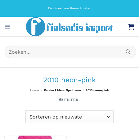
Ga
naar
Dé winkel voor Breien & Haken
inhoud
Zoeken
naar:
2010 neon-pink
Home
/
Product kleur Opal neon
/
2010 neon-pink
FILTER