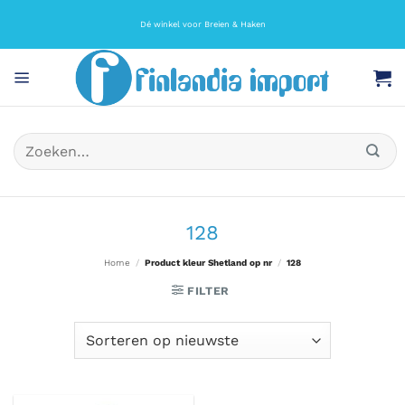
Ga
naar
Dé winkel voor Breien & Haken
inhoud
Zoeken
naar:
128
Home
/
Product kleur Shetland op nr
/
128
FILTER