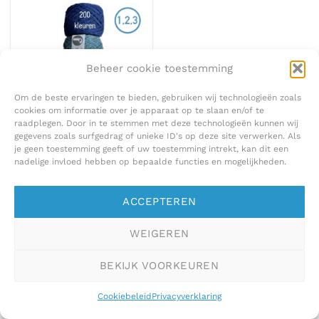
Beheer cookie toestemming
Om de beste ervaringen te bieden, gebruiken wij technologieën zoals
cookies om informatie over je apparaat op te slaan en/of te
raadplegen. Door in te stemmen met deze technologieën kunnen wij
100 % PUUR WOL
gegevens zoals surfgedrag of unieke ID's op deze site verwerken. Als
Shetlandwol Finlandia op
NUMMER
je geen toestemming geeft of uw toestemming intrekt, kan dit een
€
7,75
nadelige invloed hebben op bepaalde functies en mogelijkheden.
ACCEPTEREN
WEIGEREN
BEKIJK VOORKEUREN
Cookiebeleid
Privacyverklaring