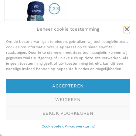
Beheer cookie toestemming
Om de beste ervaringen te bieden, gebruiken wij technologieën zoals
cookies om informatie over je apparaat op te slaan en/of te
raadplegen. Door in te stemmen met deze technologieën kunnen wij
100 % PUUR WOL
gegevens zoals surfgedrag of unieke ID's op deze site verwerken. Als
Shetlandwol Finlandia op
NUMMER
je geen toestemming geeft of uw toestemming intrekt, kan dit een
€
7,75
nadelige invloed hebben op bepaalde functies en mogelijkheden.
ACCEPTEREN
WEIGEREN
BEKIJK VOORKEUREN
Cookiebeleid
Privacyverklaring