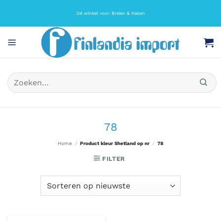
Ga
naar
Dé winkel voor Breien & Haken
inhoud
Zoeken
naar:
78
Home
/
Product kleur Shetland op nr
/
78
FILTER