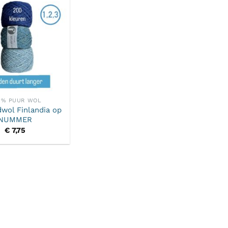
 % PUUR WOL
wol Finlandia op
NUMMER
€
7,75