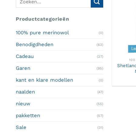
naar:
Productcategorieën
100% pure merinowol
(0)
Benodigdheden
(63)
Cadeau
(27)
100
Shetland
Garen
(95)
kant en klare modellen
(0)
naalden
(47)
nieuw
(55)
pakketten
(57)
Sale
(31)