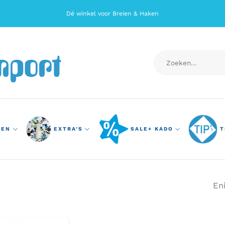
Dé winkel voor Breien & Haken
Zoeken
naar:
TEN
EXTRA’S
SALE+ KADO
T
En