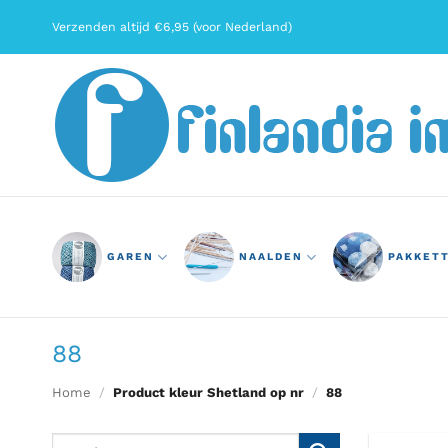
Ga
Verzenden altijd €6,95 (voor Nederland)
naar
inhoud
GAREN
NAALDEN
PAKKET
88
Home
/
Product kleur Shetland op nr
/
88
Zoeken