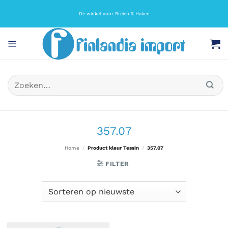
Ga
naar
Dé winkel voor Breien & Haken
inhoud
Zoeken
naar:
357.07
Home
/
Product kleur Tessin
/
357.07
FILTER