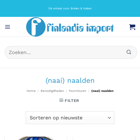
Ga
naar
Dé winkel voor Breien & Haken
inhoud
Zoeken
naar:
(naai) naalden
Home
/
Benodigdheden
/
fournituren
/
(naai) naalden
FILTER