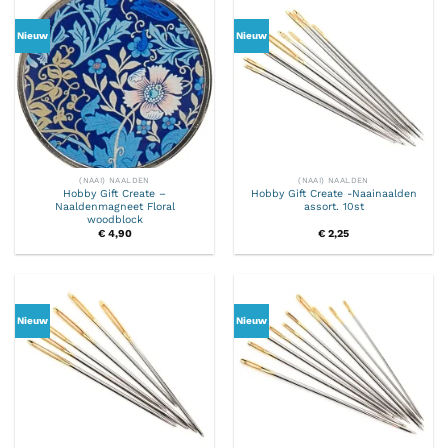
Nieuw
Nieuw
(NAAI) NAALDEN
(NAAI) NAALDEN
Hobby Gift Create –
Hobby Gift Create -Naainaalden
Naaldenmagneet Floral
assort. 10st
woodblock
€
4,90
€
2,25
Nieuw
Nieuw