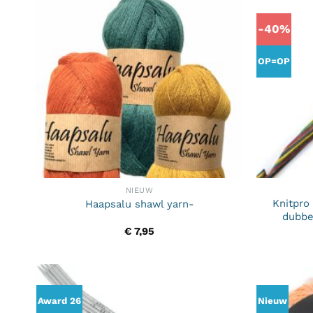
-40%
OP=OP
NIEUW
Knitpro
Haapsalu shawl yarn-
dubbel
€
7,95
Award 26
Nieuw