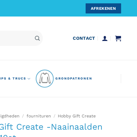
AFREKENEN
CONTACT
IPS & TRUCS
GRONDPATRONEN
igdheden
/
fournituren
/
Hobby Gift Create
ift Create -Naainaalden