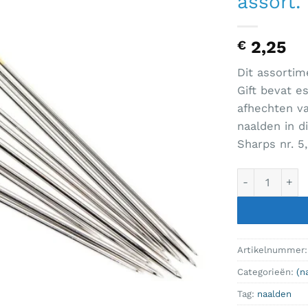
assort.
2,25
€
Dit assorti
Gift bevat e
afhechten va
naalden in d
Sharps nr. 5,
Hobby Gift Cre
Artikelnummer
Categorieën:
(n
Tag:
naalden