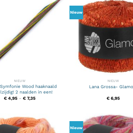
Nieuw
NIEUW
NIEUW
 Symfonie Wood haaknaald
Lana Grossa- Glamo
zijdig! 2 naalden in een!
Prijsklasse:
€
4,95
-
€
7,35
€
6,95
€ 4,95
tot
€ 7,35
Nieuw