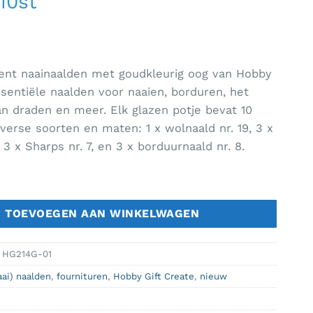
 10st
ment naainaalden met goudkleurig oog van Hobby
ssentiële naalden voor naaien, borduren, het
n draden en meer. Elk glazen potje bevat 10
iverse soorten en maten: 1 x wolnaald nr. 19, 3 x
 3 x Sharps nr. 7, en 3 x borduurnaald nr. 8.
ate -Naainaalden assort. 10st aantal
TOEVOEGEN AAN WINKELWAGEN
:
HG214G-01
aai) naalden
,
fournituren
,
Hobby Gift Create
,
nieuw