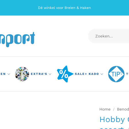
Dé winkel voor Breien & Haken
Zoeken
naar:
TEN
EXTRA’S
SALE+ KADO
T
Home
/
Benod
Hobby G