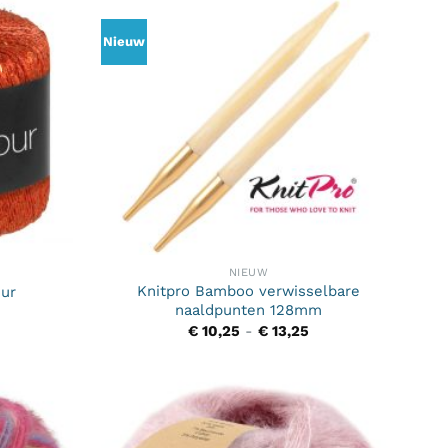
Nieuw
NIEUW
Knitpro Bamboo verwisselbare
ur
naaldpunten 128mm
Prijsklasse:
€
10,25
-
€
13,25
€ 10,25
tot
€ 13,25