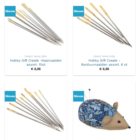
Nieuw
Nieuw
(NAAI) NAALDEN
(NAAI) NAALDEN
Hobby Gift Create -Naainaalden
Hobby Gift Create -
assort. 10st
Borduurnaalden assort. 6 st
€
2,25
€
2,25
Nieuw
Nieuw