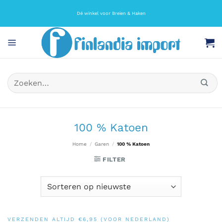
Ga
naar
Dé winkel voor Breien & Haken
inhoud
Zoeken
naar:
100 % Katoen
Home
/
Garen
/
100 % Katoen
FILTER
VERZENDEN ALTIJD €6,95 (VOOR NEDERLAND)