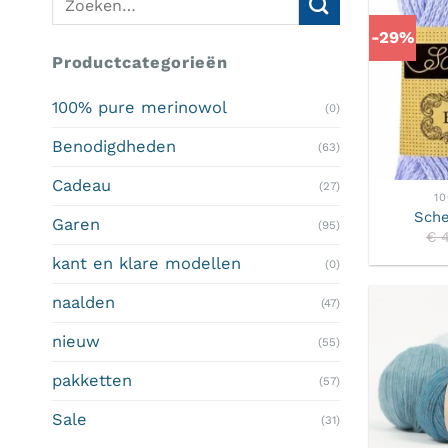
naar:
-29%
Productcategorieën
100% pure merinowol
(0)
Benodigdheden
(63)
Cadeau
(27)
1
Sche
Garen
(95)
€
4
kant en klare modellen
(0)
naalden
(47)
nieuw
(55)
pakketten
(57)
Sale
(31)