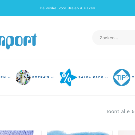
Dé winkel voor Breien & Haken
Zoeken
naar:
TEN
EXTRA’S
SALE+ KADO
T
Toont alle 