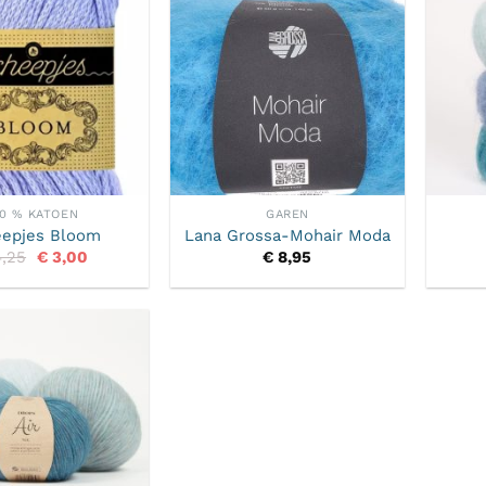
00 % KATOEN
GAREN
epjes Bloom
Lana Grossa-Mohair Moda
Oorspronkelijke
Huidige
,25
€
3,00
€
8,95
prijs
prijs
was:
is:
€ 4,25.
€ 3,00.