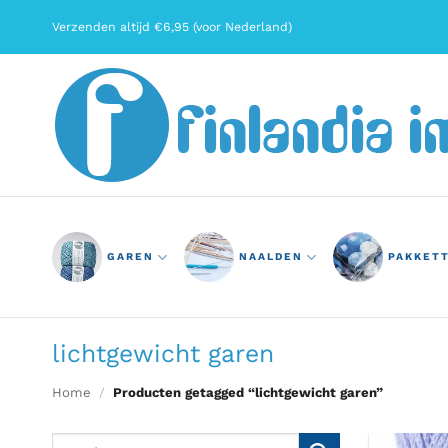
Ga
Verzenden altijd €6,95 (voor Nederland)
naar
inhoud
GAREN
NAALDEN
PAKKET
lichtgewicht garen
Home
/
Producten getagged “lichtgewicht garen”
Zoeken