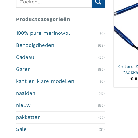
naar:
Productcategorieën
100% pure merinowol
(0)
Benodigdheden
(63)
Cadeau
(27)
Knitpro Z
Garen
(95)
“sokk
€
8
kant en klare modellen
(0)
naalden
(47)
nieuw
(55)
pakketten
(57)
Sale
(31)