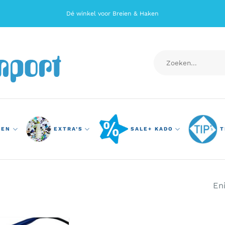
Dé winkel voor Breien & Haken
Zoeken
naar:
TEN
EXTRA’S
SALE+ KADO
T
En