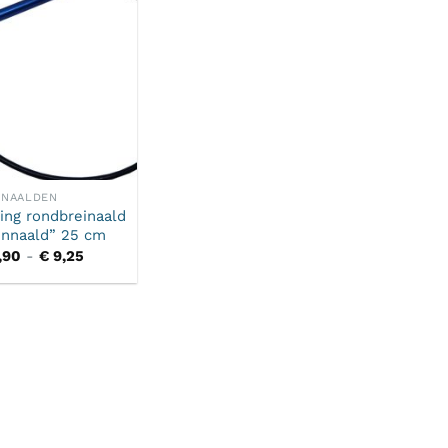
NAALDEN
ing rondbreinaald
ennaald” 25 cm
Prijsklasse:
,90
-
€
9,25
€ 8,90
tot
€ 9,25