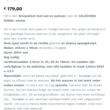
179,00
€
Dit is een
Breipakket met wol en patroon
voor de
CALEDONIA
SHAWL winter
.
Dit is een mooie fijne sjaal in rustige kleuren. Een grijse achtergrond
met gezellige blauwe kleuren in de voorgrond. Dit alles omringd
door een oranje rand.
Deze sjaal wordt in de rondte
gebreid
en daarna opengeknipt.
Maten: 240cm x 110cm
(breedte x hoogte)
Garen 100% wol
Nog nodig:
rondbreinaalden
3,5mm in 40, 60 é
n 120cm
.
De naalden zijn
verkrijgbaar in de webshop voor alle naalden in maat 3,5mm klikt
u
HIER
Wasmiddel:
Voor het beste resultaat gebruikt U:
Eucalan
om de
sjaal na afloop mee te wassen.
Na het wassen is het werk velen
malen mooier
. In deze wol zit nog
spinolie
, hierdoor lijkt de draad
dunner. Na het wassen krijgt de draad meer volume en vullen de
breigaatjes zich. De achtergrondkleur zal (bijna) niet meer zichtbaar
zijn.
Eucalan
is een speciaal wolwasmiddel wat niet uitgespoeld
wordt. De wol is hierna beter beschermd tegen motten. (niet mot-
dodend, wel mot-werend)