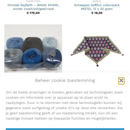
PAKKETTEN
GAREN
Christel Seyfarth – MASAI SHAWL
Scheepjes Softfun colourpack
winter zwart/wit/geel/rood
PASTEL 12 x 20 gram
€
179,00
€
18,50
Beheer cookie toestemming
GAREN
PAKKETTEN
Shetland Finlandia pakketje 150
Christel Seyfarth – CALEDONIA
gram Blauwtinten
SHAWL- spring
€
24,00
€
179,00
Om de beste ervaringen te bieden, gebruiken wij technologieën zoals
cookies om informatie over je apparaat op te slaan en/of te
raadplegen. Door in te stemmen met deze technologieën kunnen wij
gegevens zoals surfgedrag of unieke ID's op deze site verwerken. Als
je geen toestemming geeft of uw toestemming intrekt, kan dit een
nadelige invloed hebben op bepaalde functies en mogelijkheden.