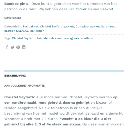
Bamboe pin’s
. Deze kunt u gebruiken voor het uitmeten van het
patroon in de rand. Wij hebben deze van
Clover
en van
Seeknit
Uitverkocht
Categorieën:
Breipakket
,
Christel Seyfarth pakket
,
Compleet pakket Garen met
patroon KAL/CAL
,
pakketten
Tags:
Christel Seyfarth
,
fair isle
,
inbreien
,
omslagdoek
,
shetland
BESCHRIJVING
AANVULLENDE INFORMATIE
Christel Seyfarth
: Alle modellen van Christel Seyfarth worden
op
een rondbreinaald, rond gebreid
,
daarna geknipt
en biezen of
randen aangebreid. Na elk telpatroon is er een duidelijke
beschrijving van hoe het model wordt geknipt, genaaid en afgewerkt.
Wanneer u breit met 2 kleuren,
“weeft” u de kleur die u niet
gebruikt bij elke 2, 3 of 4e steek om elkaar.
Op deze manier worden