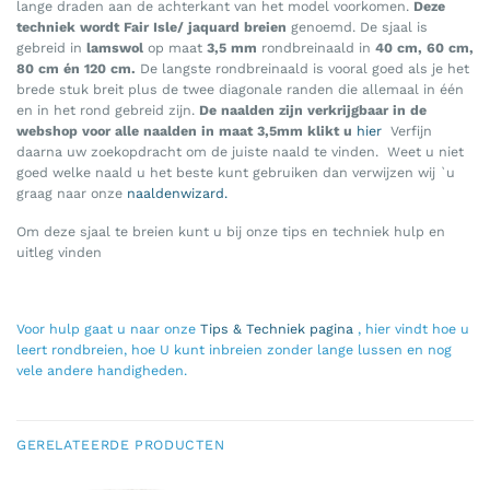
lange draden aan de achterkant van het model voorkomen.
Deze
techniek wordt Fair Isle/ jaquard breien
genoemd. De sjaal is
gebreid in
lamswol
op maat
3,5 mm
rondbreinaald in
40 cm, 60 cm,
80 cm én 120 cm.
De langste rondbreinaald is vooral goed als je het
brede stuk breit plus de twee diagonale randen die allemaal in één
en in het rond gebreid zijn.
De naalden zijn verkrijgbaar in de
webshop voor alle naalden in maat 3,5mm klikt u
hier
Verfijn
daarna uw zoekopdracht om de juiste naald te vinden. Weet u niet
goed welke naald u het beste kunt gebruiken dan verwijzen wij `u
graag naar onze
naaldenwizard.
Om deze sjaal te breien kunt u bij onze tips en techniek hulp en
uitleg vinden
Voor hulp gaat u naar onze
Tips & Techniek pagina
, hier vindt hoe u
leert rondbreien, hoe U kunt inbreien zonder lange lussen en nog
vele andere handigheden.
GERELATEERDE PRODUCTEN