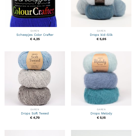
GAREN
GAREN
Scheepjes Color Crafter
Drops kid-Silk
€
4,25
€
5,05
GAREN
GAREN
Drops Soft Tweed
Drops Melody
€
4,70
€
5,15