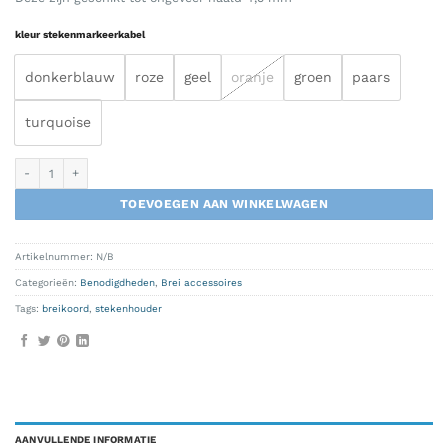
kleur stekenmarkeerkabel
donkerblauw
roze
geel
oranje
groen
paars
turquoise
stekenhouder(breikoord) kabel set aantal
TOEVOEGEN AAN WINKELWAGEN
Artikelnummer:
N/B
Categorieën:
Benodigdheden
,
Brei accessoires
Tags:
breikoord
,
stekenhouder
AANVULLENDE INFORMATIE