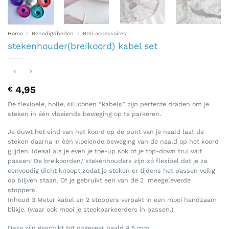
Home
/
Benodigdheden
/
Brei accessoires
stekenhouder(breikoord) kabel set
4,95
€
De flexibele, holle, silliconen “kabels” zijn perfecte draden om je
steken in één vloeiende beweging op te parkeren.
Je duwt het eind van het koord op de punt van je naald laat de
steken daarna in één vloeiende beweging van de naald op het koord
glijden. Ideaal als je even je toe-up sok of je top-down trui wilt
passen! De breikoorden/ stekenhouders zijn zó flexibel dat je ze
eenvoudig dicht knoopt zodat je steken er tijdens het passen veilig
op blijven staan. Of je gebruikt een van de 2 meegeleverde
stoppers.
Inhoud 3 Meter kabel en 2 stoppers verpakt in een mooi handzaam
blikje. (waar ook mooi je steekparkeerders in passen.)
Deze zijn geschikt tot ongeveer naald 4,5 mm