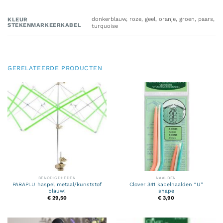
donkerblauw, roze, geel, oranje, groen, paars,
KLEUR
STEKENMARKEERKABEL
turquoise
GERELATEERDE PRODUCTEN
BENODIGDHEDEN
NAALDEN
PARAPLU haspel metaal/kunststof
Clover 341 kabelnaalden “U”
blauw!
shape
€
29,50
€
3,90