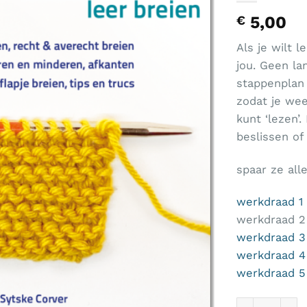
5,00
€
Als je wilt l
jou. Geen la
stappenplan 
zodat je wee
kunt ‘lezen’.
beslissen of
spaar ze alle
werkdraad 1
werkdraad 2 
werkdraad 3
werkdraad 4
werkdraad 5
Werkdraad 1 L