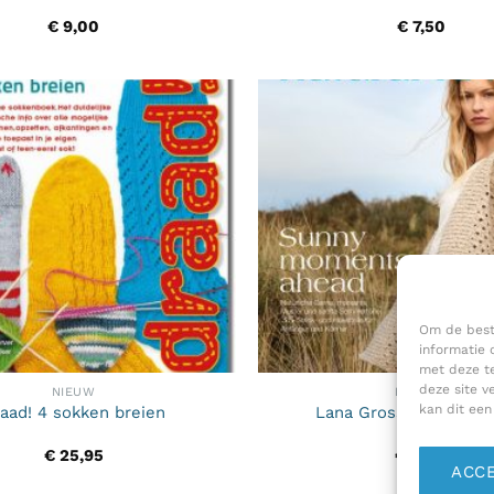
€
9,00
€
7,50
Om de beste
informatie 
met deze te
deze site v
NIEUW
BOEKEN
kan dit een
aad! 4 sokken breien
Lana Grossa-Natural K
€
25,95
€
8,00
ACC