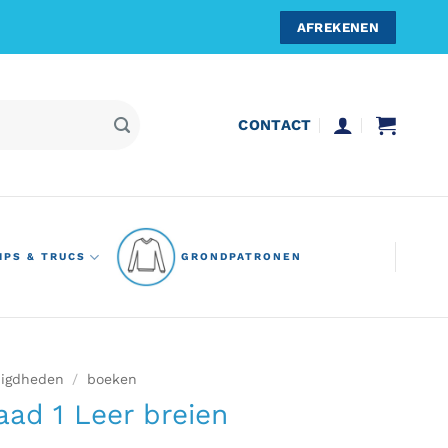
AFREKENEN
CONTACT
IPS & TRUCS
GRONDPATRONEN
igdheden
/
boeken
ad 1 Leer breien