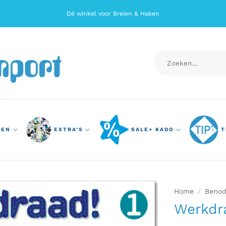
Dé winkel voor Breien & Haken
Zoeken
naar:
TEN
EXTRA’S
SALE+ KADO
T
Home
/
Benod
Werkdra