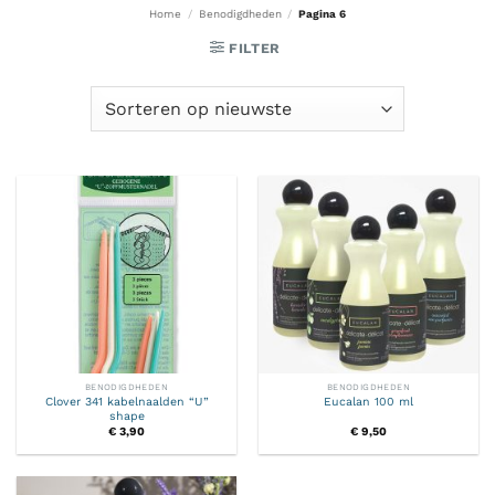
Home
/
Benodigdheden
/
Pagina 6
FILTER
BENODIGDHEDEN
BENODIGDHEDEN
Clover 341 kabelnaalden “U”
Eucalan 100 ml
shape
€
3,90
€
9,50