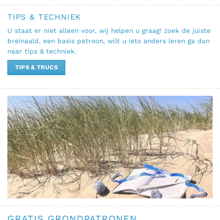
TIPS & TECHNIEK
U staat er niet alleen voor, wij helpen u graag! zoek de juiste
breinaald, een basis patroon, wilt u iets anders leren ga dan
naar tips & techniek.
TIPS & TRUCS
GRATIS GRONDPATRONEN