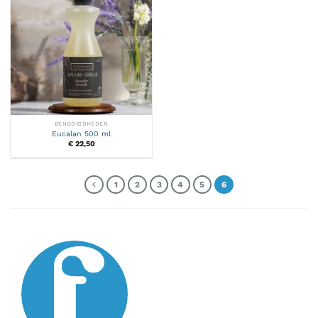
BENODIGDHEDEN
Eucalan 500 ml
€
22,50
1
2
3
4
5
6