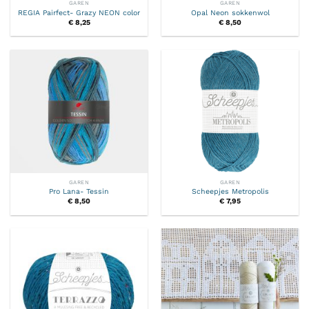
GAREN
GAREN
REGIA Pairfect- Grazy NEON color
Opal Neon sokkenwol
€
8,25
€
8,50
GAREN
GAREN
Pro Lana- Tessin
Scheepjes Metropolis
€
8,50
€
7,95