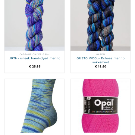
CADEAUS ONDER €30,-
GAREN
URTH- uneek hand-dyed merino
GUSTO WOOL- Echoes merino
sokkenwol
€
25,95
€
18,50