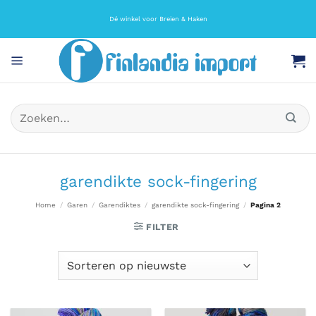
Ga
naar
Dé winkel voor Breien & Haken
inhoud
Zoeken
naar:
garendikte sock-fingering
Home
/
Garen
/
Garendiktes
/
garendikte sock-fingering
/
Pagina 2
FILTER