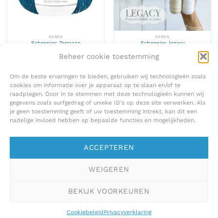
GAREN
GAREN
Scheepjes Terrazzo
Scheepjes legacy
€
6,95
€
4,50
Beheer cookie toestemming
Om de beste ervaringen te bieden, gebruiken wij technologieën zoals
cookies om informatie over je apparaat op te slaan en/of te
raadplegen. Door in te stemmen met deze technologieën kunnen wij
gegevens zoals surfgedrag of unieke ID's op deze site verwerken. Als
je geen toestemming geeft of uw toestemming intrekt, kan dit een
nadelige invloed hebben op bepaalde functies en mogelijkheden.
ACCEPTEREN
DROPS GARENS
100 % KATOEN
WEIGEREN
Drops Fabel
scheepjes organicon
Prijsklasse:
€
2,65
-
€
3,15
€
4,75
€ 2,65
tot
BEKIJK VOORKEUREN
€ 3,15
1
2
Cookiebeleid
Privacyverklaring