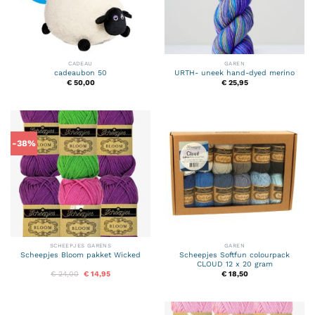
CADEAU
GAREN
cadeaubon 50
URTH- uneek hand-dyed merino
€
50,00
€
25,95
-38%
SCHEEPJES GARENS
GAREN
Scheepjes Bloom pakket Wicked
Scheepjes Softfun colourpack
CLOUD 12 x 20 gram
Oorspronkelijke
Huidige
€
24,00
€
14,95
€
18,50
prijs
prijs
was:
is:
€ 24,00.
€ 14,95.