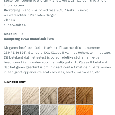
Stekenverhouding 10 x10 cm = 21 steken x 28 naalden is 10 x 10 cm
in tricotsteek
Verzorging
: Hand was of wol was 30ºC / Gebruik nooit
wasverzachter / Plat laten drogen
viltbaar
superwash : NEE
Made in:
EU
Oorsprong ruwe materiaal:
Peru
Dit garen heeft een Oeko-Tex® certificaat (certificaat nummer
23.HPE.36896), Standard 100, Klasse II van het Hohenstein Institute.
Dit betekent dat het getest is op schadelijke stoffen en veilig
beschouwd kan worden voor menselijk gebruik. Klasse II betekent
dat het garen geschikt is om in direct contact met de huid te komen
in een groot oppervlakte zoals blouses, shirts, matrassen, etc.
Kleur drops daisy