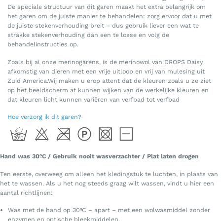
De speciale structuur van dit garen maakt het extra belangrijk om
het garen om de juiste manier te behandelen: zorg ervoor dat u met
de juiste stekenverhouding breit – dus gebruik liever een wat te
strakke stekenverhouding dan een te losse en volg de
behandelinstructies op.
Zoals bij al onze merinogarens, is de merinowol van DROPS Daisy
afkomstig van dieren met een vrije uitloop en vrij van mulesing uit
Zuid America.Wij maken u erop attent dat de kleuren zoals u ze ziet
op het beeldscherm af kunnen wijken van de werkelijke kleuren en
dat kleuren licht kunnen variëren van verfbad tot verfbad
Hoe verzorg ik dit garen?
Hand was 30ºC / Gebruik nooit wasverzachter / Plat laten drogen
Ten eerste, overweeg om alleen het kledingstuk te luchten, in plaats van
het te wassen. Als u het nog steeds graag wilt wassen, vindt u hier een
aantal richtlijnen:
Was met de hand op 30ºC – apart – met een wolwasmiddel zonder
enzymen en optische bleekmiddelen.