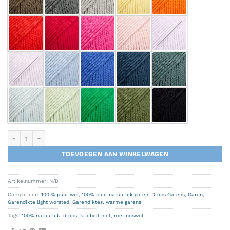
Drops Daisy Merino aantal
TOEVOEGEN AAN WINKELWAGEN
Artikelnummer:
N/B
Categorieën:
100 % puur wol
,
100% puur natuurlijk garen
,
Drops Garens
,
Garen
,
Garendikte light worsted
,
Garendiktes
,
warme garens
Tags:
100% natuurlijk
,
drops
,
kriebelt niet
,
merinoswol