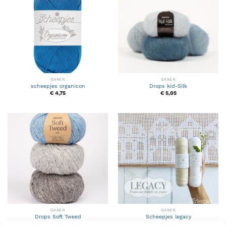
GAREN
GAREN
scheepjes organicon
Drops kid-Silk
€
4,75
€
5,05
GAREN
GAREN
Drops Soft Tweed
Scheepjes legacy
€
4,70
€
4,50