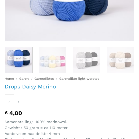
Home
/
Garen
/
Garendiktes
/
Garendikte light worsted
Drops Daisy Merino
4,00
€
Samenstelling: 100% merinowol.
Gewicht : 50 gram = ca 110 meter
Aanbevolen naalddikte 4 mm