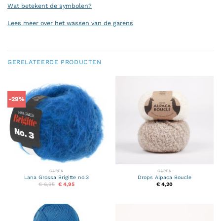
Wat betekent de symbolen?
Lees meer over het wassen van de garens
GERELATEERDE PRODUCTEN
-29%
GAREN
GAREN
Lana Grossa Brigitte no.3
Drops Alpaca Boucle
Oorspronkelijke
Huidige
€
6,95
€
4,95
€
4,20
prijs
prijs
was:
is:
€ 6,95.
€ 4,95.