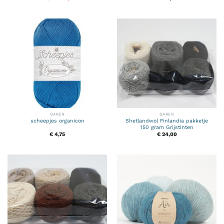
prijs
prijs
was:
is:
€ 6,95.
€ 4,95.
GAREN
GAREN
scheepjes organicon
Shetlandwol Finlandia pakketje
150 gram Grijstinten
€
4,75
€
24,00