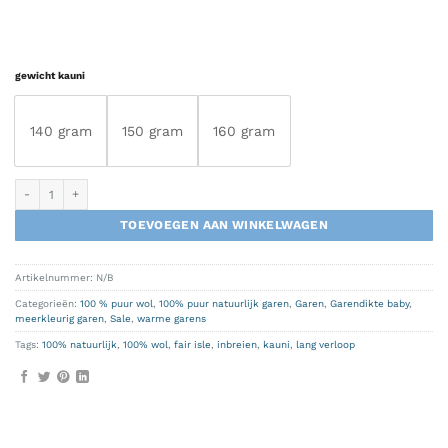
gewicht kauni
140 gram
150 gram
160 gram
Kauni effectgaren 8/2 EG roze/paars/aubergine aantal
TOEVOEGEN AAN WINKELWAGEN
Artikelnummer:
N/B
Categorieën:
100 % puur wol
,
100% puur natuurlijk garen
,
Garen
,
Garendikte baby
,
meerkleurig garen
,
Sale
,
warme garens
Tags:
100% natuurlijk
,
100% wol
,
fair isle
,
inbreien
,
kauni
,
lang verloop