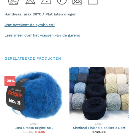
Handwas, max 30°C / Plat laten drogen
Wat betekent de symbolen?
Lees meer over het wassen van de garens
GERELATEERDE PRODUCTEN
-29%
GAREN
GAREN
Lana Grossa Brigitte no.3
Shetland Finlandia pakket 2 Delft
Oorspronkelijke
Huidige
€
6,95
€
4,95
€
124,00