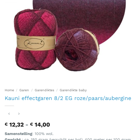
Home
/
Garen
/
Garendiktes
/
Garendikte baby
Kauni effectgaren 8/2 EG roze/paars/aubergine
Prijsklasse:
12,32
-
14,00
€
€
€ 12,32
Samenstelling
: 100% wol.
tot
Gewicht
: ca. 150 gram (verschilt per bol), 400 meter per 100 gram