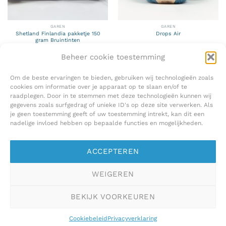
GAREN
GAREN
Shetland Finlandia pakketje 150
Drops Air
gram Bruintinten
€
24,00
€
5,60
Beheer cookie toestemming
Om de beste ervaringen te bieden, gebruiken wij technologieën zoals
cookies om informatie over je apparaat op te slaan en/of te
raadplegen. Door in te stemmen met deze technologieën kunnen wij
gegevens zoals surfgedrag of unieke ID's op deze site verwerken. Als
je geen toestemming geeft of uw toestemming intrekt, kan dit een
nadelige invloed hebben op bepaalde functies en mogelijkheden.
ACCEPTEREN
GAREN
GAREN
Drops Soft Tweed
Shetland Finlandia pakketje 150
WEIGEREN
gram Watertinten
€
4,70
€
24,00
BEKIJK VOORKEUREN
Cookiebeleid
Privacyverklaring