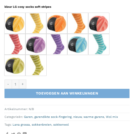
kleur LG cosy socks soft stripes
Lana Grossa-COSY SOCKS soft stripes aantal
TOEVOEGEN AAN WINKELWAGEN
Artikelnummer:
N/B
Categorieën:
Garen
,
garendikte sock-fingering
,
nieuw
,
warme garens
,
Wol mix
Tags:
Lana grossa
,
sokkenbreien
,
sokkenwol