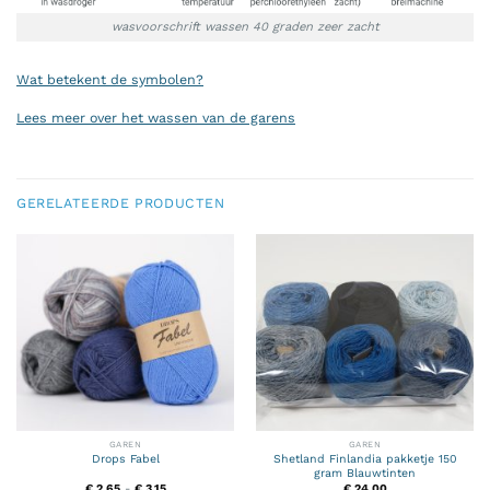
wasvoorschrift wassen 40 graden zeer zacht
Wat betekent de symbolen?
Lees meer over het wassen van de garens
GERELATEERDE PRODUCTEN
GAREN
GAREN
Drops Fabel
Shetland Finlandia pakketje 150
gram Blauwtinten
Prijsklasse:
€
2,65
-
€
3,15
€
24,00