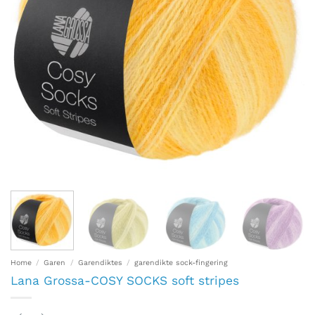
Home
/
Garen
/
Garendiktes
/
garendikte sock-fingering
Lana Grossa-COSY SOCKS soft stripes