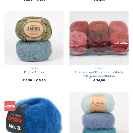
€ 2,65
tot
€ 3,15
GAREN
GAREN
Drops Andes
Shetlandwol Finlandia pakketje
150 gram Roodtinten
Prijsklasse:
€
5,50
-
€
5,80
€
24,00
€ 5,50
tot
€ 5,80
-29%