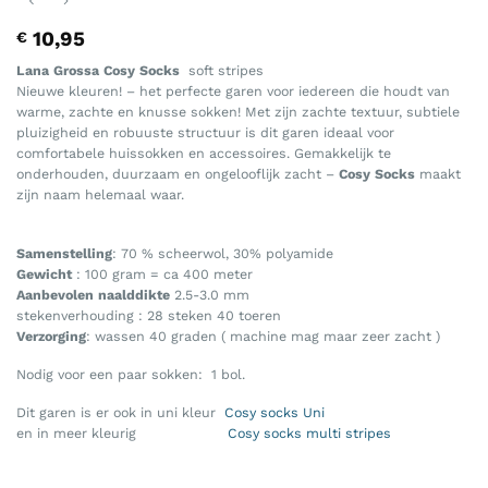
10,95
€
Lana Grossa Cosy Socks
soft stripes
Nieuwe kleuren! – het perfecte garen voor iedereen die houdt van
warme, zachte en knusse sokken! Met zijn zachte textuur, subtiele
pluizigheid en robuuste structuur is dit garen ideaal voor
comfortabele huissokken en accessoires. Gemakkelijk te
onderhouden, duurzaam en ongelooflijk zacht –
Cosy Socks
maakt
zijn naam helemaal waar.
Samenstelling
: 70 % scheerwol, 30% polyamide
Gewicht
: 100 gram = ca 400 meter
Aanbevolen naalddikte
2.5-3.0 mm
stekenverhouding : 28 steken 40 toeren
Verzorging
: wassen 40 graden ( machine mag maar zeer zacht )
Nodig voor een paar sokken: 1 bol.
Dit garen is er ook in uni kleur
Cosy socks Uni
en in meer kleurig
Cosy socks multi stripes